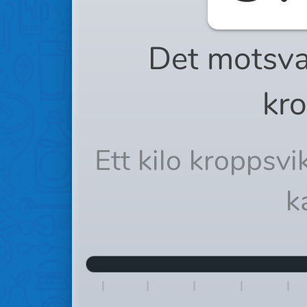
Det motsva
kro
Ett kilo kroppsv
k