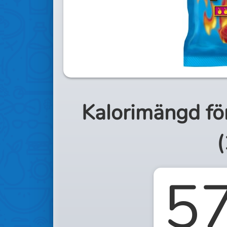
Kalorimängd fö
(
5