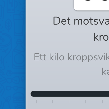
Det motsva
kro
Ett kilo kroppsv
k