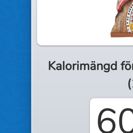
Kalorimängd fö
(
6