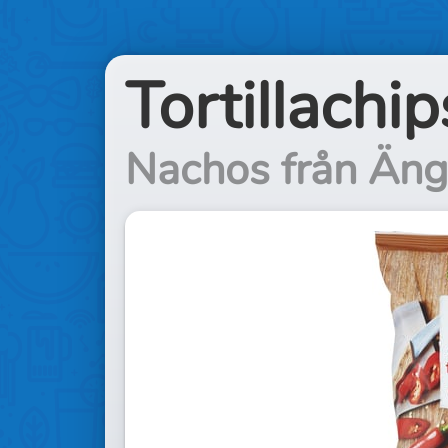
Tortillachip
Nachos från Än