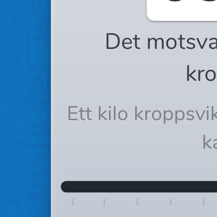
Det motsva
kro
Ett kilo kroppsv
k