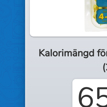
Kalorimängd fö
(
6