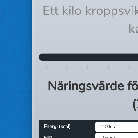
Ett kilo kroppsv
k
Näringsvärde f
(
Energi (kcal)
110 kcal
Fett
1 Gram