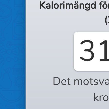
Kalorimängd fö
(
3
Det motsva
kro