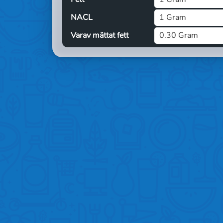
NACL
1 Gram
Varav mättat fett
0.30 Gram