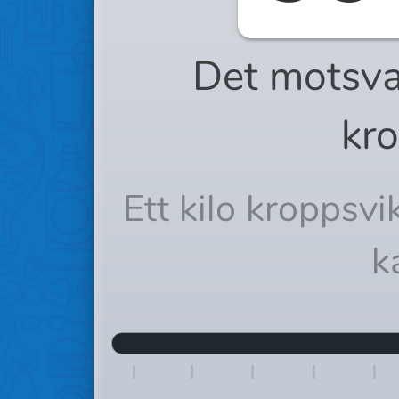
Det motsva
kro
Ett kilo kroppsv
k