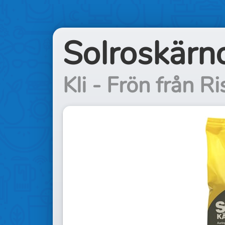
Solroskärno
Kli - Frön från R