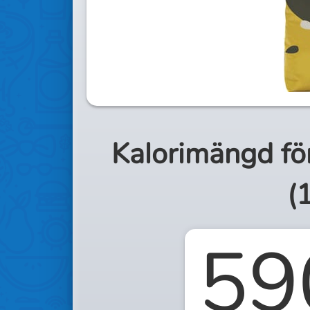
Kalorimängd fö
(
59