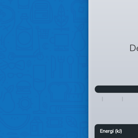
D
Energi (kJ)