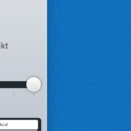
ikt
kcal