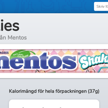
ies
rån Mentos
Kalorimängd för
hela
förpackningen (
37g
)