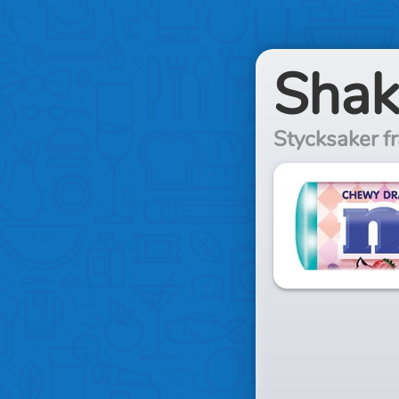
Shak
Stycksaker f