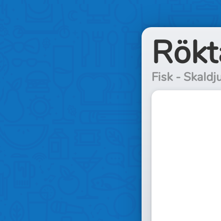
Rökt
Fisk - Skaldj