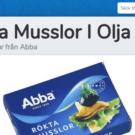
a Musslor I Olja
ur från Abba