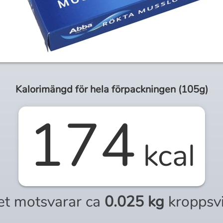
Kalorimängd för
hela
förpackningen (
105g
)
174
kcal
et motsvarar ca
0.025 kg
kroppsv