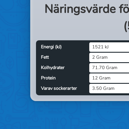
Näringsvärde f
(
Energi (kJ)
1521 kJ
Fett
2 Gram
Kolhydrater
71.70 Gram
Protein
12 Gram
Varav sockerarter
3.50 Gram