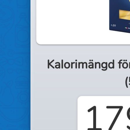
Kalorimängd fö
(
17