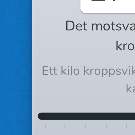
Det motsva
kro
Ett kilo kroppsv
k