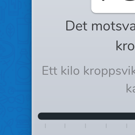
Det motsva
kro
Ett kilo kroppsv
k