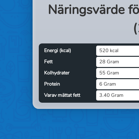
Näringsvärde f
(
Energi (kcal)
520 kcal
Fett
28 Gram
Kolhydrater
55 Gram
Protein
6 Gram
Varav mättat fett
3.40 Gram