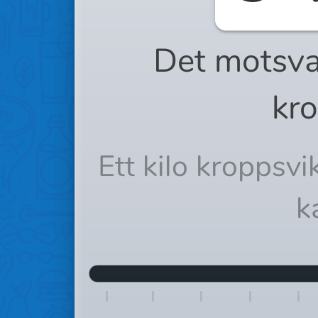
Det motsva
kro
Ett kilo kroppsv
k