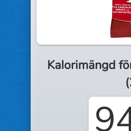
Kalorimängd fö
(
9