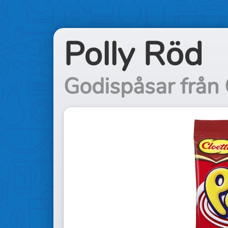
Polly Röd
Godispåsar från 