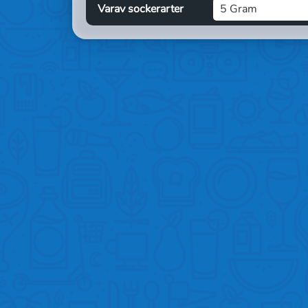
Varav sockerarter
5 Gram