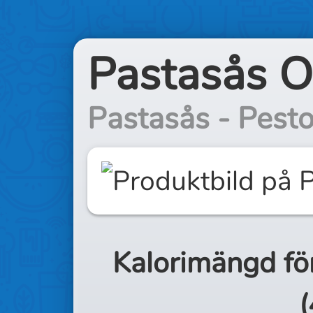
Pastasås O
Pastasås - Pesto 
Kalorimängd fö
(