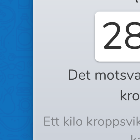
2
Det motsva
kro
Ett kilo kroppsv
k