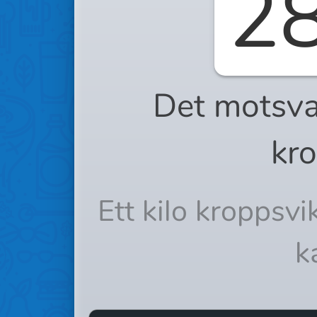
2
Det motsva
kro
Ett kilo kroppsv
k