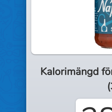
Kalorimängd fö
(