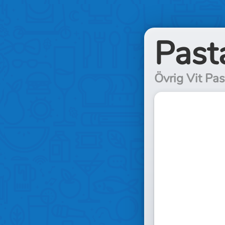
Past
Övrig Vit Pa