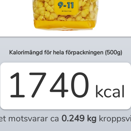
Kalorimängd för
hela
förpackningen (
500g
)
1740
kcal
et motsvarar ca
0.249 kg
kroppsv