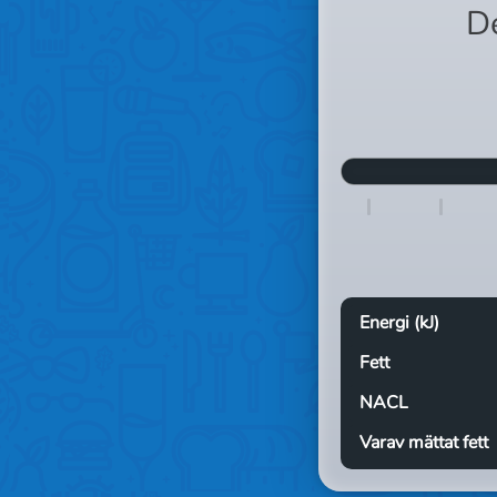
D
Energi (kJ)
Fett
NACL
Varav mättat fett