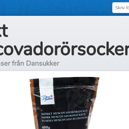
t
ovadorörsocke
ser från Dansukker