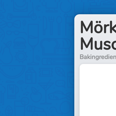
Mörk
Musc
Bakingredien