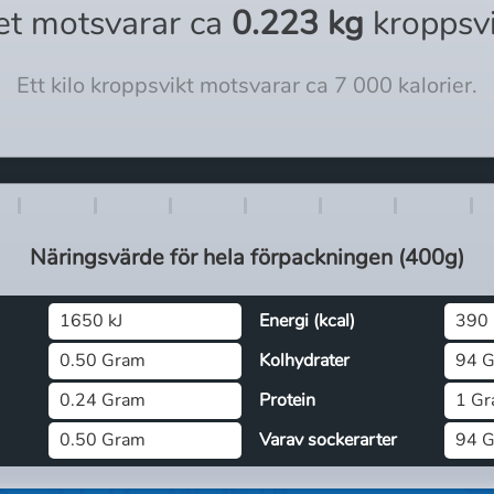
et motsvarar ca
0.223 kg
kroppsv
Ett kilo kroppsvikt motsvarar ca 7 000 kalorier.
Näringsvärde för
hela
förpackningen (
400g
)
1650 kJ
Energi (kcal)
390 
0.50 Gram
Kolhydrater
94 
0.24 Gram
Protein
1 G
0.50 Gram
Varav sockerarter
94 