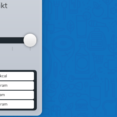
ikt
kcal
Gram
ram
Gram