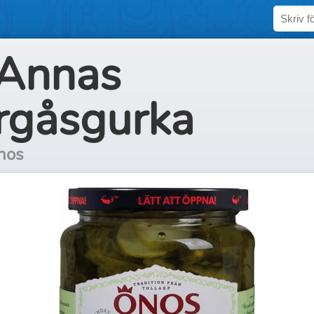
Annas
gåsgurka
nos