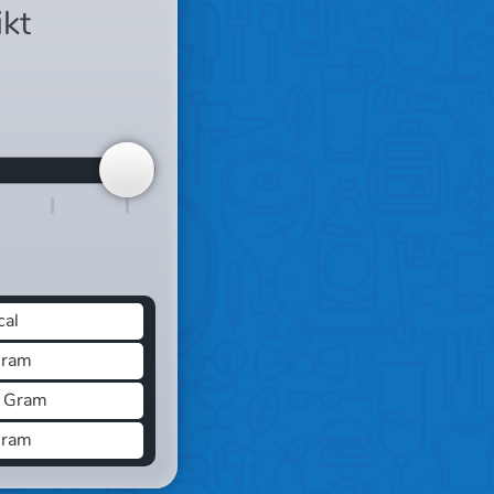
ikt
cal
Gram
 Gram
Gram