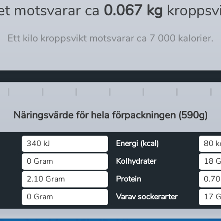
et motsvarar ca
0.067 kg
kroppsv
Ett kilo kroppsvikt motsvarar ca 7 000 kalorier.
Näringsvärde för
hela
förpackningen (
590g
)
340 kJ
Energi (kcal)
80 k
0 Gram
Kolhydrater
18 
2.10 Gram
Protein
0.70
0 Gram
Varav sockerarter
17 