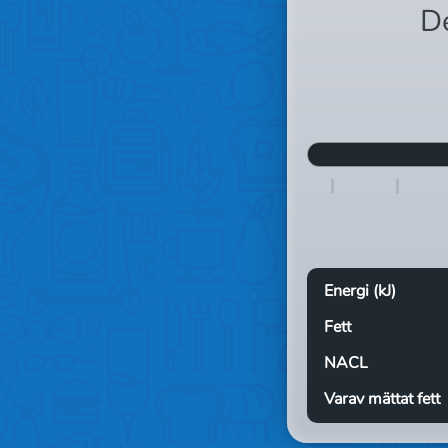
D
Energi (kJ)
Fett
NACL
Varav mättat fett