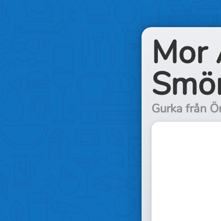
Mor 
Smör
Gurka från Ö