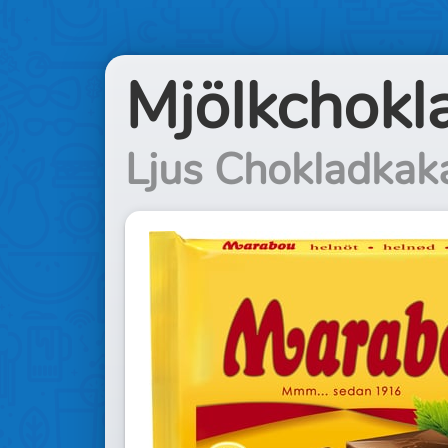
Mjölkchokl
Ljus Chokladkak