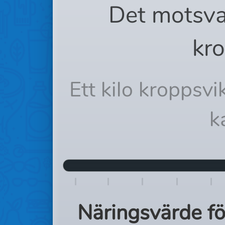
Det motsva
kro
Ett kilo kroppsv
k
Näringsvärde f