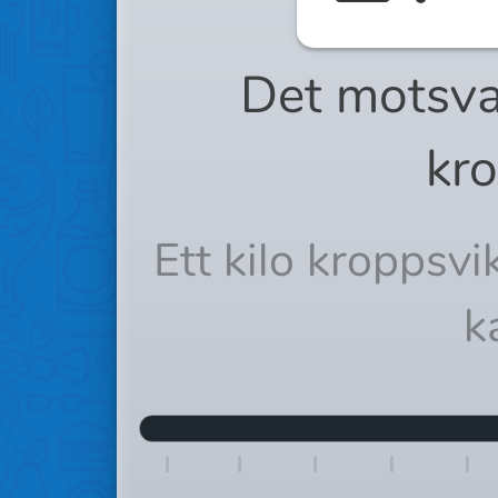
Det motsva
kro
Ett kilo kroppsv
k