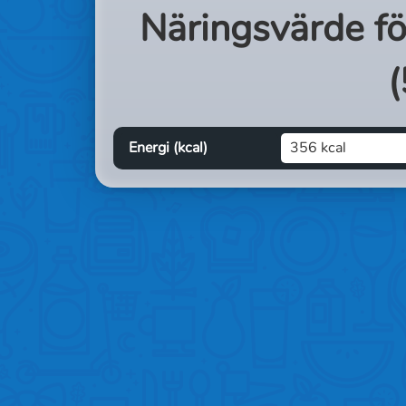
Näringsvärde f
(
Energi (kcal)
356 kcal