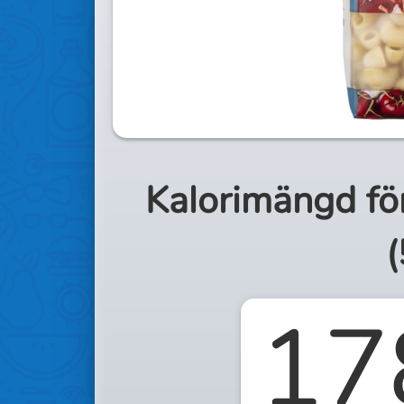
Kalorimängd fö
(
17