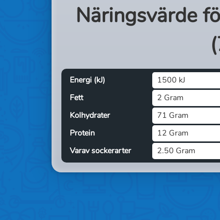
Näringsvärde f
(
Energi (kJ)
1500 kJ
Fett
2 Gram
Kolhydrater
71 Gram
Protein
12 Gram
Varav sockerarter
2.50 Gram