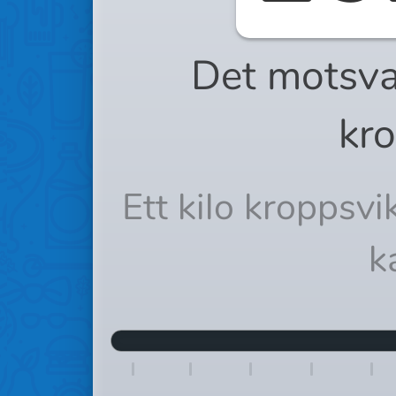
Det motsva
kro
Ett kilo kroppsv
k