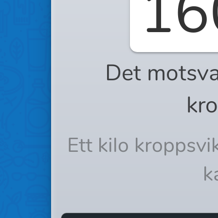
16
Det motsva
kro
Ett kilo kroppsv
k