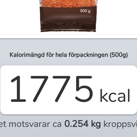
Kalorimängd för
hela
förpackningen (
500g
)
1775
kcal
et motsvarar ca
0.254 kg
kroppsv