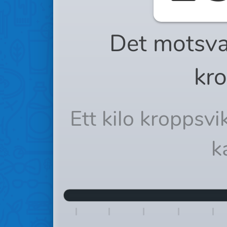
Det motsva
kro
Ett kilo kroppsv
k