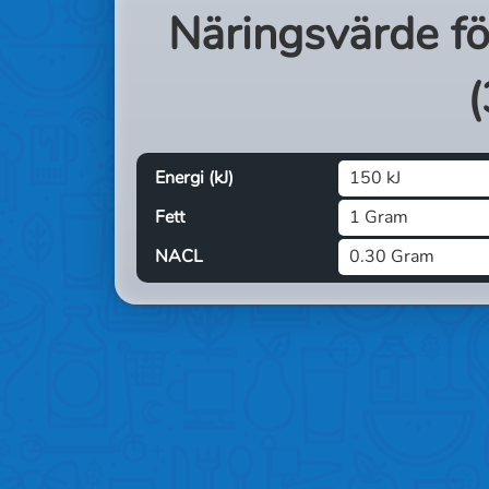
Näringsvärde f
(
Energi (kJ)
150 kJ
Fett
1 Gram
NACL
0.30 Gram