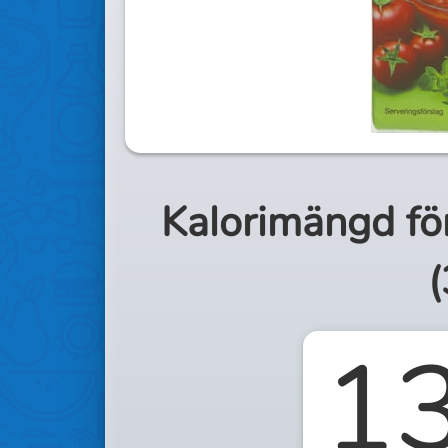
Kalorimängd fö
(
1