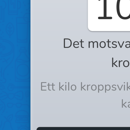
1
Det motsva
kro
Ett kilo kroppsv
k