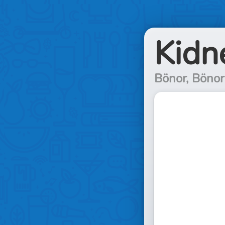
Kidn
Bönor, Bönor 