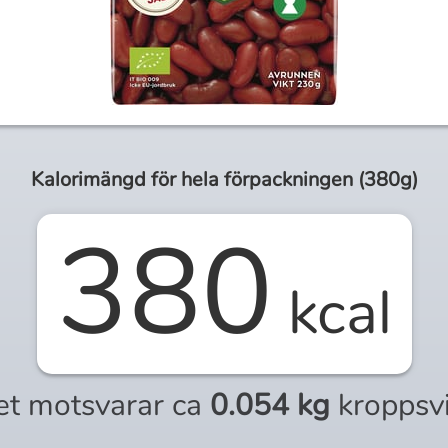
Kalorimängd för
hela
förpackningen (
380g
)
380
kcal
et motsvarar ca
0.054 kg
kroppsv