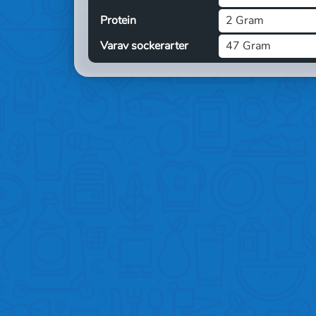
Protein
2 Gram
Varav sockerarter
47 Gram