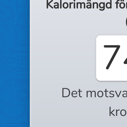
Kalorimängd fö
7
Det motsva
kro