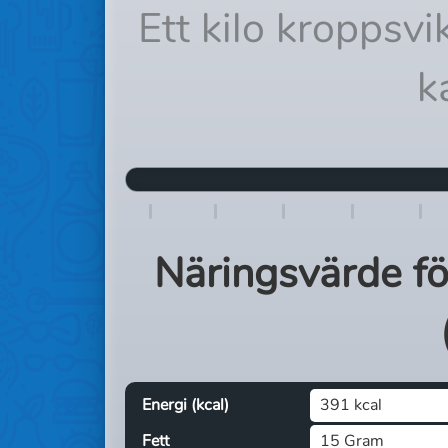
Ett kilo kroppsv
k
Näringsvärde f
Energi (kcal)
391 kcal
Fett
15 Gram