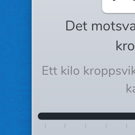
Det motsva
kro
Ett kilo kroppsv
k