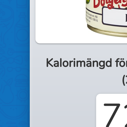
Kalorimängd fö
(
7