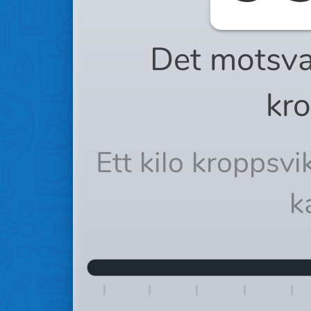
Det motsva
kro
Ett kilo kroppsv
k