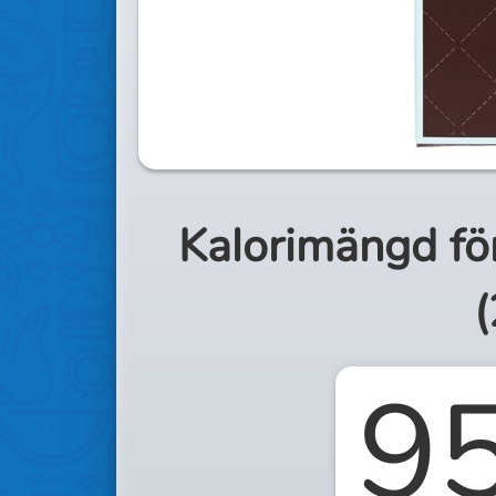
Kalorimängd fö
(
9