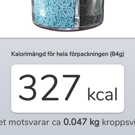
Kalorimängd för
hela
förpackningen (
84g
)
327
kcal
et motsvarar ca
0.047 kg
kroppsv