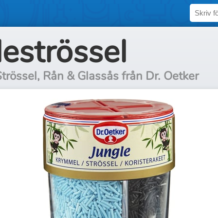
leströssel
trössel, Rån & Glassås från Dr. Oetker