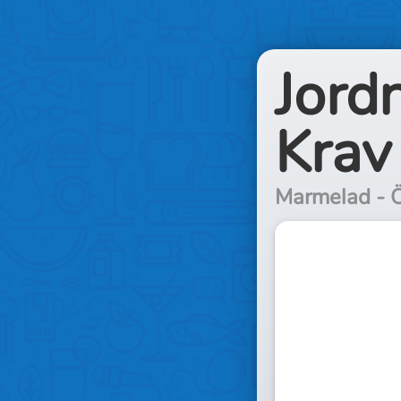
Jord
Krav
Marmelad - Ö