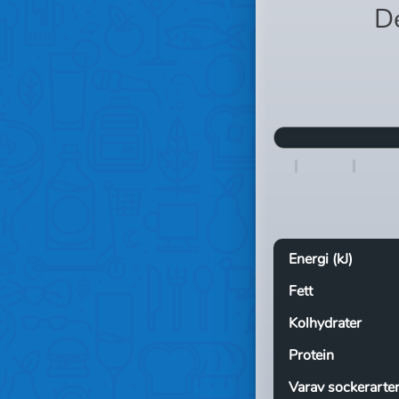
D
Energi (kJ)
Fett
Kolhydrater
Protein
Varav sockerarte