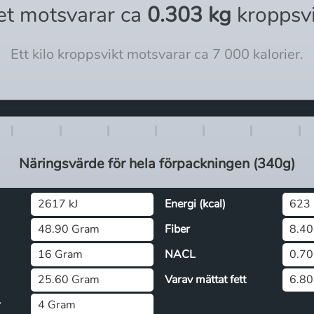
et motsvarar ca
0.303 kg
kroppsv
Ett kilo kroppsvikt motsvarar ca 7 000 kalorier.
Näringsvärde för
hela
förpackningen (
340g
)
2617 kJ
Energi (kcal)
623 
48.90 Gram
Fiber
8.40
16 Gram
NACL
0.70
25.60 Gram
Varav mättat fett
6.80
r
4 Gram