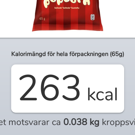
Kalorimängd för
hela
förpackningen (
65g
)
263
kcal
et motsvarar ca
0.038 kg
kroppsv