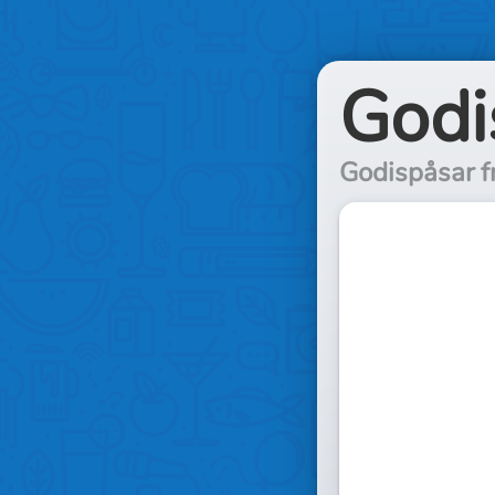
Godi
Godispåsar 