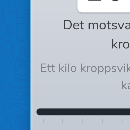
Det motsva
kro
Ett kilo kroppsv
k