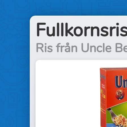
Fullkornsri
Ris från Uncle B