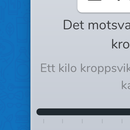
Det motsva
kro
Ett kilo kroppsv
k