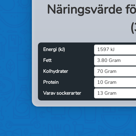
Näringsvärde f
(
Energi (kJ)
1597 kJ
Fett
3.80 Gram
Kolhydrater
70 Gram
Protein
10 Gram
Varav sockerarter
13 Gram