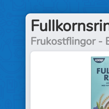
Fullkornsri
Frukostflingor -