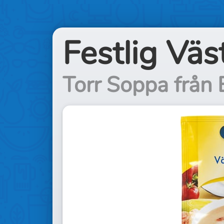
Festlig Vä
Torr Soppa från 