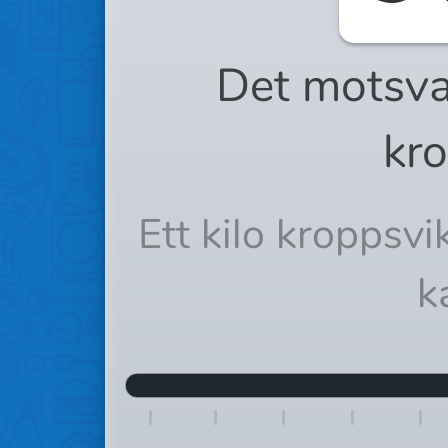
Det motsva
kro
Ett kilo kroppsv
k