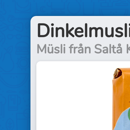
Dinkelmusl
Müsli från Saltå 