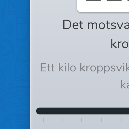
Det motsva
kro
Ett kilo kroppsv
k