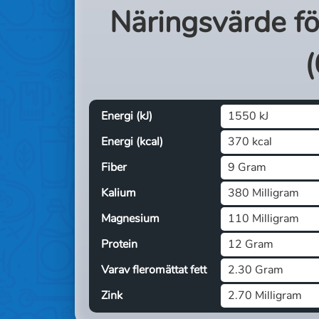
Näringsvärde f
(
Energi (kJ)
1550 kJ
Energi (kcal)
370 kcal
Fiber
9 Gram
Kalium
380 Milligram
Magnesium
110 Milligram
Protein
12 Gram
Varav fleromättat fett
2.30 Gram
Zink
2.70 Milligram