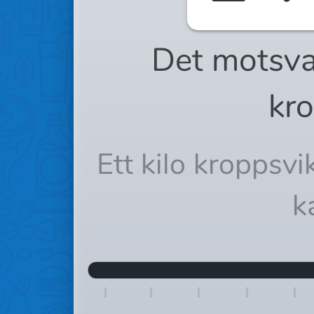
Det motsva
kro
Ett kilo kroppsv
k