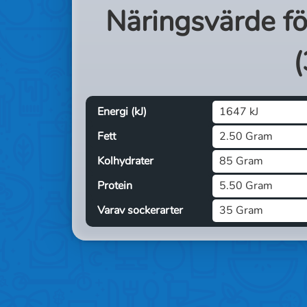
Näringsvärde f
(
Energi (kJ)
1647 kJ
Fett
2.50 Gram
Kolhydrater
85 Gram
Protein
5.50 Gram
Varav sockerarter
35 Gram