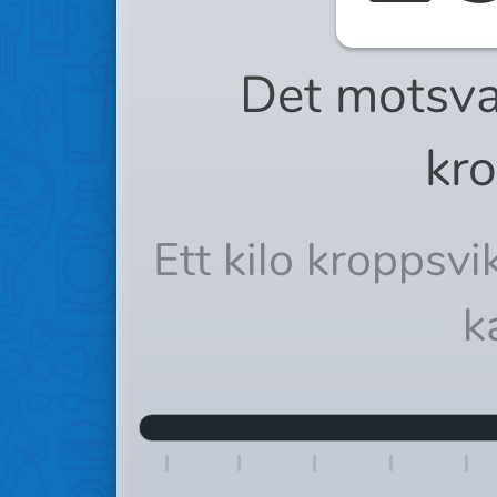
Det motsva
kro
Ett kilo kroppsv
k