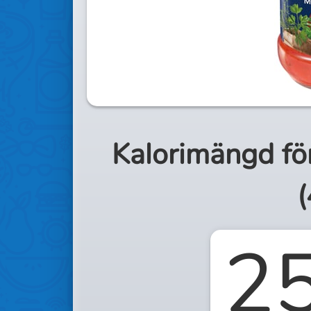
Kalorimängd fö
(
2