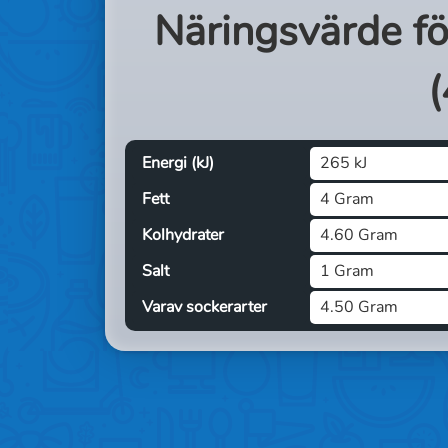
Näringsvärde f
(
Energi (kJ)
265 kJ
Fett
4 Gram
Kolhydrater
4.60 Gram
Salt
1 Gram
Varav sockerarter
4.50 Gram