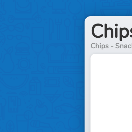
Chips
Chips - Snack