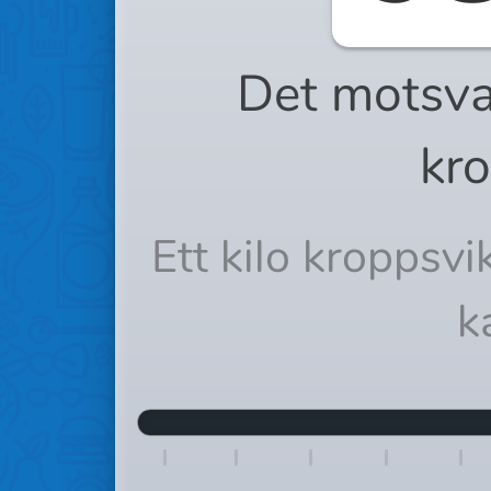
Det motsva
kro
Ett kilo kroppsv
k