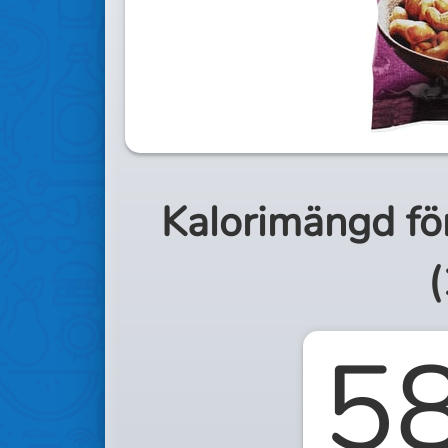
Kalorimängd fö
(
5