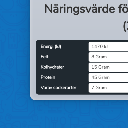
Näringsvärde f
(
Energi (kJ)
1470 kJ
Fett
8 Gram
Kolhydrater
15 Gram
Protein
45 Gram
Varav sockerarter
7 Gram