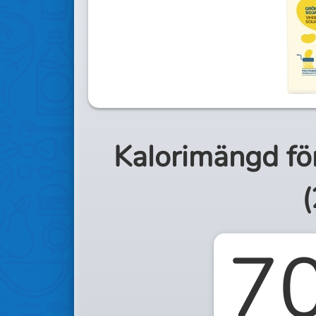
Kalorimängd fö
(
7