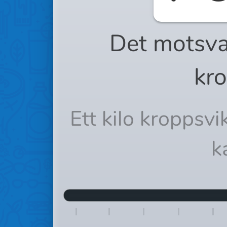
Det motsva
kro
Ett kilo kroppsv
k