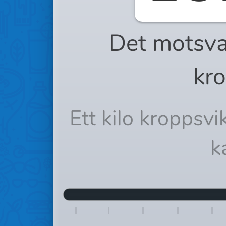
Det motsva
kro
Ett kilo kroppsv
k