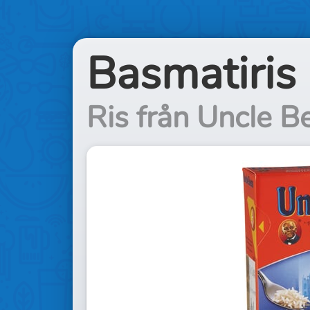
Basmatiris
Ris från Uncle B