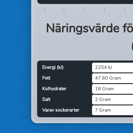
Näringsvärde f
Energi (kJ)
2254 kJ
Fett
47.60 Gram
Kolhydrater
18 Gram
Salt
2 Gram
Varav sockerarter
7 Gram