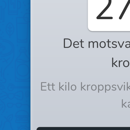
2
Det motsva
kro
Ett kilo kroppsv
k