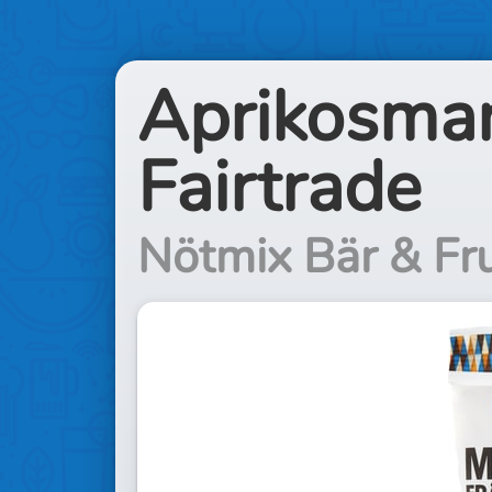
Aprikosman
Fairtrade
Nötmix Bär & Fru